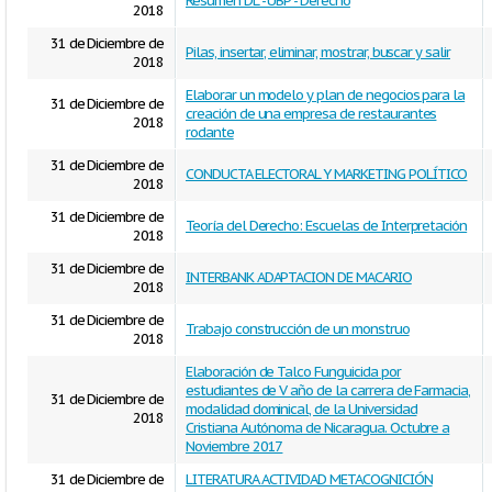
Resumen DL - UBP - Derecho
2018
31 de Diciembre de
Pilas, insertar, eliminar, mostrar, buscar y salir
2018
Elaborar un modelo y plan de negocios para la
31 de Diciembre de
creación de una empresa de restaurantes
2018
rodante
31 de Diciembre de
CONDUCTA ELECTORAL Y MARKETING POLÍTICO
2018
31 de Diciembre de
Teoría del Derecho: Escuelas de Interpretación
2018
31 de Diciembre de
INTERBANK ADAPTACION DE MACARIO
2018
31 de Diciembre de
Trabajo construcción de un monstruo
2018
Elaboración de Talco Funguicida por
estudiantes de V año de la carrera de Farmacia,
31 de Diciembre de
modalidad dominical, de la Universidad
2018
Cristiana Autónoma de Nicaragua. Octubre a
Noviembre 2017
31 de Diciembre de
LITERATURA ACTIVIDAD METACOGNICIÓN