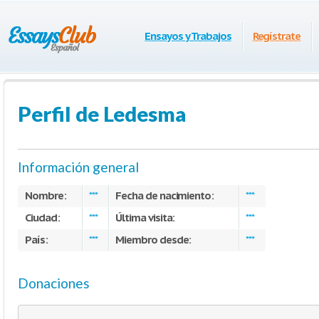
Ensayos y Trabajos
Regístrate
Perfil de Ledesma
Información general
Nombre:
Fecha de nacimiento:
***
***
Ciudad:
Última visita:
***
***
País:
Miembro desde:
***
***
Donaciones