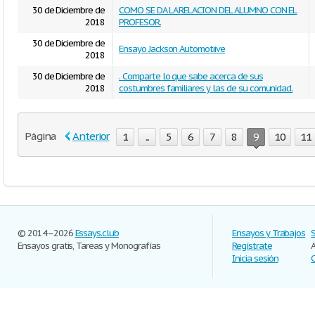
30 de Diciembre de
COMO SE DA LA RELACION DEL ALUMNO CON EL
2018
PROFESOR.
30 de Diciembre de
Ensayo Jackson Automotiive
2018
30 de Diciembre de
. Comparte lo que sabe acerca de sus
2018
costumbres familiares y las de su comunidad.
Página
Anterior
1
...
5
6
7
8
9
10
11
© 2014–2026
Essays.club
Ensayos y Trabajos
Ensayos gratis, Tareas y Monografías
Regístrate
Inicia sesión