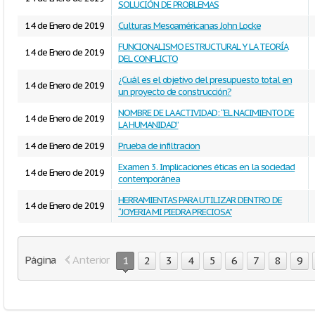
SOLUCIÓN DE PROBLEMAS
14 de Enero de 2019
Culturas Mesoaméricanas John Locke
FUNCIONALISMO ESTRUCTURAL Y LA TEORÍA
14 de Enero de 2019
DEL CONFLICTO
¿Cuál es el objetivo del presupuesto total en
14 de Enero de 2019
un proyecto de construcción?
NOMBRE DE LA ACTIVIDAD: “EL NACIMIENTO DE
14 de Enero de 2019
LA HUMANIDAD”
14 de Enero de 2019
Prueba de infiltracion
Examen 3. Implicaciones éticas en la sociedad
14 de Enero de 2019
contemporánea
HERRAMIENTAS PARA UTILIZAR DENTRO DE
14 de Enero de 2019
“JOYERIA MI PIEDRA PRECIOSA”
Página
Anterior
1
2
3
4
5
6
7
8
9