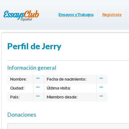
Ensayos y Trabajos
Regístrate
Perfil de Jerry
Información general
Nombre:
Fecha de nacimiento:
***
***
Ciudad:
Última visita:
***
***
País:
Miembro desde:
***
***
Donaciones