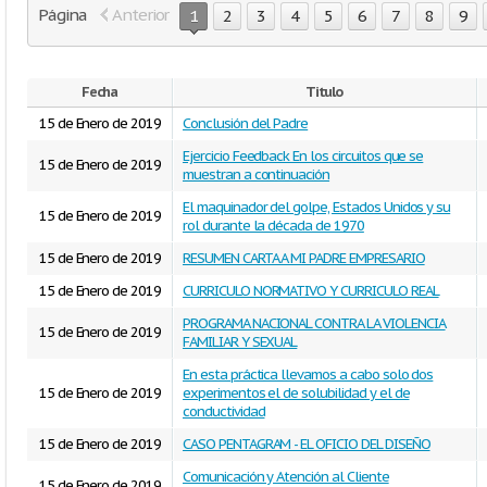
Página
Anterior
1
2
3
4
5
6
7
8
9
Fecha
Titulo
15 de Enero de 2019
Conclusión del Padre
Ejercicio Feedback En los circuitos que se
15 de Enero de 2019
muestran a continuación
El maquinador del golpe, Estados Unidos y su
15 de Enero de 2019
rol durante la década de 1970
15 de Enero de 2019
RESUMEN CARTA A MI PADRE EMPRESARIO
15 de Enero de 2019
CURRICULO NORMATIVO Y CURRICULO REAL
PROGRAMA NACIONAL CONTRA LA VIOLENCIA
15 de Enero de 2019
FAMILIAR Y SEXUAL
En esta práctica llevamos a cabo solo dos
15 de Enero de 2019
experimentos el de solubilidad y el de
conductividad
15 de Enero de 2019
CASO PENTAGRAM - EL OFICIO DEL DISEÑO
Comunicación y Atención al Cliente
15 de Enero de 2019